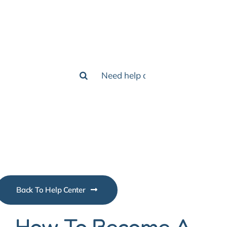
How we can
help you?
Search
for:
Back To Help Center
How To Become A